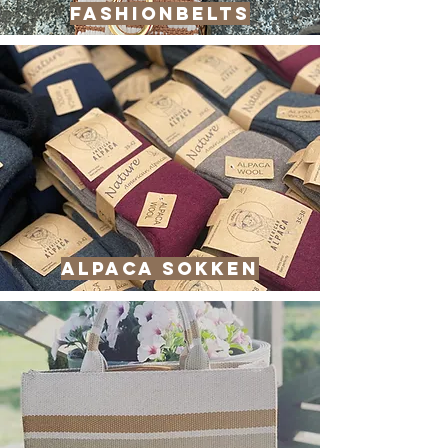
fashionbelts
ALPACA sokken