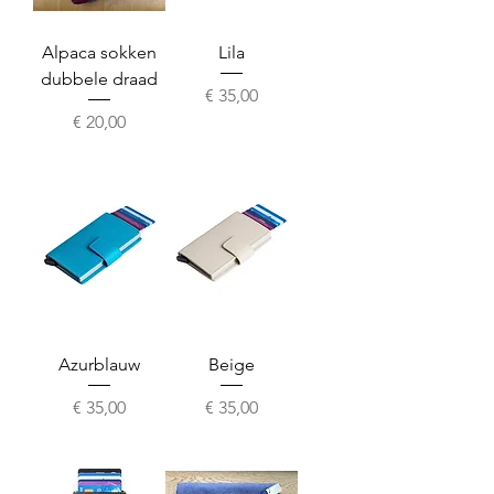
Alpaca sokken
Lila
dubbele draad
Prijs
€ 35,00
Prijs
€ 20,00
Azurblauw
Beige
Prijs
Prijs
€ 35,00
€ 35,00