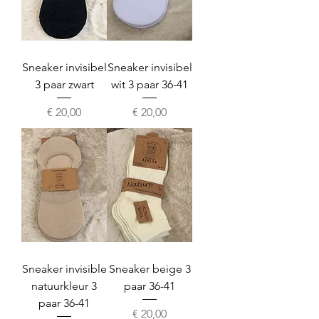
Sneaker invisibel
Sneaker invisibel
3 paar zwart
wit 3 paar 36-41
Prijs
Prijs
€ 20,00
€ 20,00
Sneaker invisible
Sneaker beige 3
natuurkleur 3
paar 36-41
paar 36-41
Prijs
€ 20,00