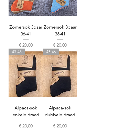
Zomersok 3paar
Zomersok 3paar
36-41
36-41
Prijs
Prijs
€ 20,00
€ 20,00
43-46
43-46
Alpaca-sok
Alpaca-sok
enkele draad
dubbele draad
Prijs
Prijs
€ 20,00
€ 20,00