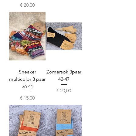
Prijs
€ 20,00
Sneaker
Zomersok 3paar
multicolor 3 paar
42-47
36-41
Prijs
€ 20,00
Prijs
€ 15,00