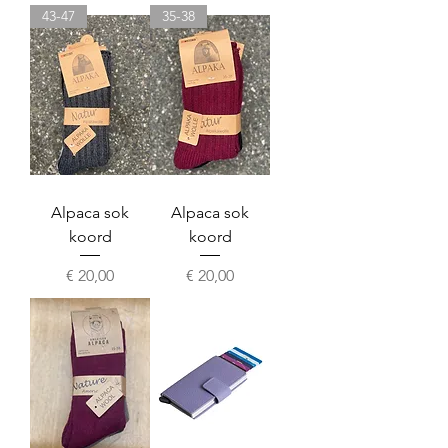
43-47
35-38
Alpaca sok
Alpaca sok
koord
koord
Prijs
Prijs
€ 20,00
€ 20,00