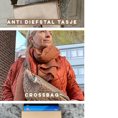
Anti diefstal tasje
crossbag