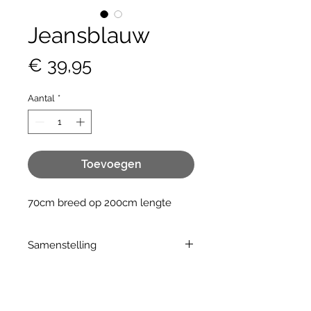
Jeansblauw
Prijs
€ 39,95
Aantal
*
Toevoegen
70cm breed op 200cm lengte
Samenstelling
30% cashmere, 30% wol,
40%viscose