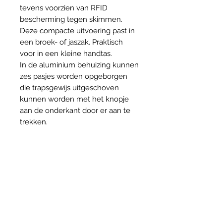
tevens voorzien van RFID
bescherming tegen skimmen.
Deze compacte uitvoering past in
een broek- of jaszak. Praktisch
voor in een kleine handtas.
In de aluminium behuizing kunnen
zes pasjes worden opgeborgen
die trapsgewijs uitgeschoven
kunnen worden met het knopje
aan de onderkant door er aan te
trekken.
Om de aluminium behuizing zit
een leren portemonnee, waarin
nog twee pasjes of briefgeld
opgeborgen kan worden, die
gesloten wordt met een leren
flapje met drukknoop.