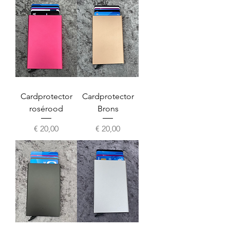
Cardprotector
Cardprotector
rosérood
Brons
Prijs
Prijs
€ 20,00
€ 20,00