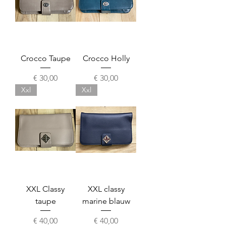
Crocco Taupe
Crocco Holly
Prijs
Prijs
€ 30,00
€ 30,00
Xxl
Xxl
XXL Classy
XXL classy
taupe
marine blauw
Prijs
Prijs
€ 40,00
€ 40,00