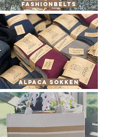
fashionbelts
ALPACA sokken