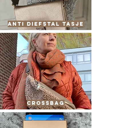
Anti diefstal tasje
crossbag