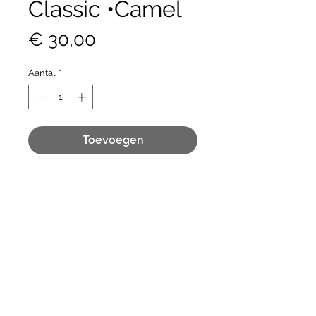
Classic •Camel
Prijs
€ 30,00
Aantal
*
Toevoegen
BLANCATEX NV
BREDABAAN 675 • BRASSCHAAT • BELGIË
BE
0 447.567.403
info@id-twix.be
•
www.id-twix.be
•
+32 (0)
497 40 32 91