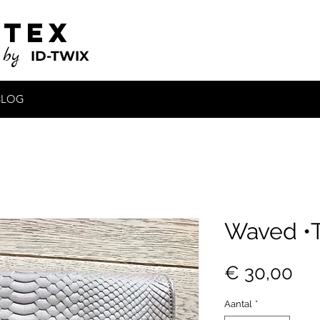
 tex
by
ID-TWIX
BLOG
Waved •
Pri
€ 30,00
Aantal
*