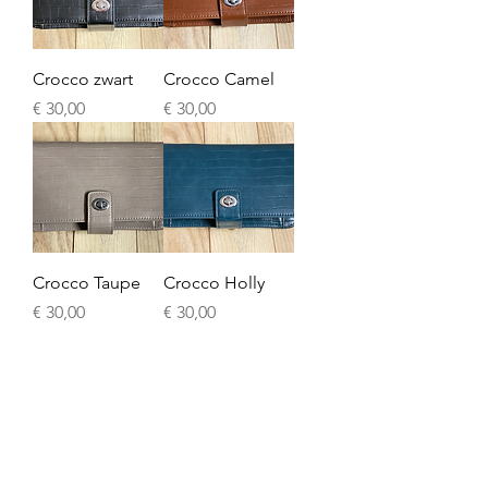
Crocco zwart
Crocco Camel
Prijs
Prijs
€ 30,00
€ 30,00
Crocco Taupe
Crocco Holly
Prijs
Prijs
€ 30,00
€ 30,00
BLANCATEX NV
BREDABAAN 675 • BRASSCHAAT • BELGIË
BE
0 447.567.403
info@id-twix.be
•
www.id-twix.be
•
+32 (0)