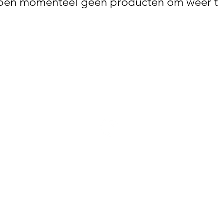
en momenteel geen producten om weer t
Verkoopvoorwaarden
BLANCATEX NV
BREDABAAN 675 • BRASSCHAAT • BELGIË
BE 0 447.567.403
info@id-twix.be
•
www.id-twix.be
•
+32 (0) 497 40 32 91